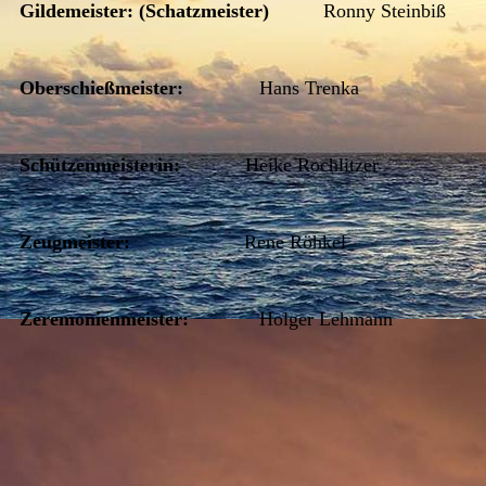
Gildemeister:
(Schatzmeister)
Ronny Steinbiß
Oberschießmeister:
Hans Trenka
Schützenmeisterin:
Heike Rochlitzer
Zeugmeister:
Rene Röhkel
Zeremonienmeister:
Holger Lehmann