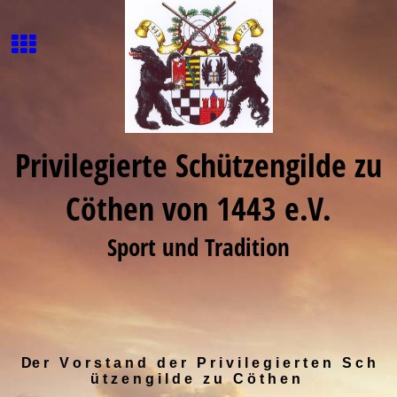
Privilegierte Schützengilde zu
Cöthen von 1443 e.V.
Sport und Tradition
De r V o r s t a n d d e r P r i v i l e g i e r t e n S c h
ü t z e n g i l d e z u C ö t h e n