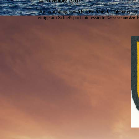
14. November 1991:
Auf Anregung von
SB Uwe Stößel
, späterer erste
K
einige am Schießsport interessierte
Köthener um
den