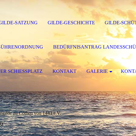
GILDE-SATZUNG
GILDE-GESCHICHTE
GILDE-SCHÜ
BÜHRENORDNUNG
BEDÜRFNISANTRAG LANDESSCHÜ
ER SCHIESSPLATZ
KONTAKT
GALERIE
KONTA
engilde zu Cöthen von 1443 e.V.
t)