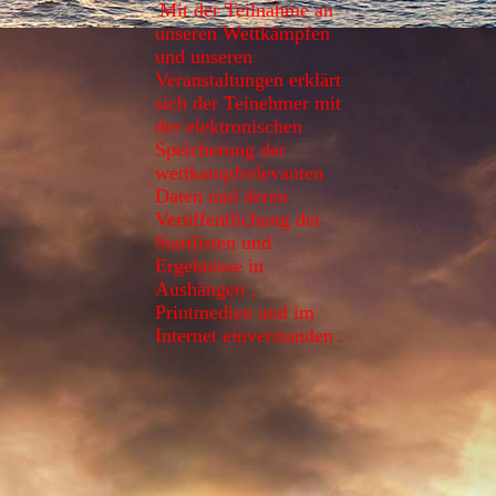
Mit der Teilnahme an
unseren Wettkämpfen
und unseren
Veranstaltungen erklärt
sich der Teinehmer mit
der elektronischen
Speicherung der
wettkampfrelevanten
Daten und deren
Veröffentlichung der
Startlisten und
Ergebnisse in
Aushängen ,
Printmedien und im
Internet einverstanden .