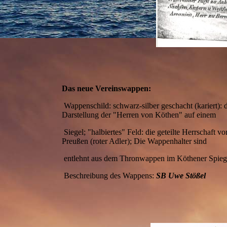
Das neue Vereinswappen:
Wappenschild: schwarz-silber geschacht (kariert): 
Darstellung der "Herren von Köthen" auf einem
Siegel; "halbiertes" Feld: die geteilte Herrschaft
Preußen (roter Adler); Die Wappenhalter sind
entlehnt aus dem Thronwappen im Köthener Spiegel
Beschreibung des Wappens:
SB Uwe Stößel