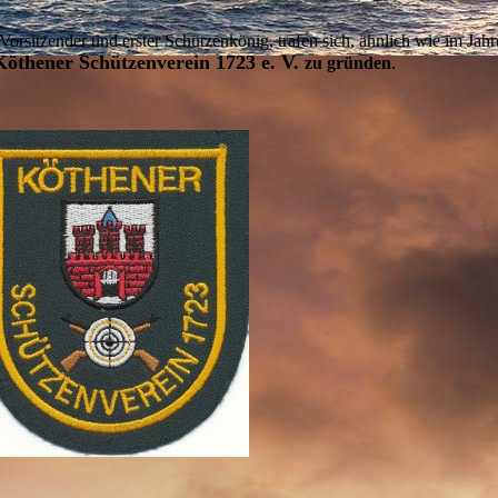
r Vorsitzender und erster Schützenkönig, trafen sich, ähnlich wie im Jah
öthener Schützenverein 1723 e. V.
zu gründen
.