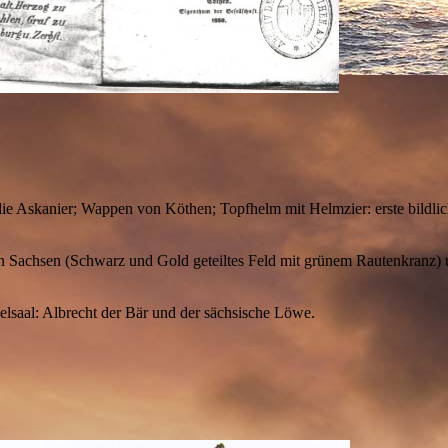
die Askanier; Wappen von Köthen; Topfhelm mit Helmzier: erste bildli
 von Sachsen (Schwarz und Gold geteiltes Feld mit grünem Rautenkranz)
saal: Albrecht der Bär und der sächsische Löwe.