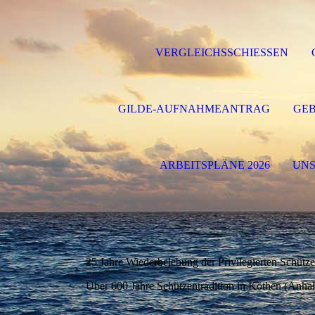
VERGLEICHSSCHIESSEN
GILDE-AUFNAHMEANTRAG
GE
ARBEITSPLÄNE 2026
UNS
25 Jahre Wiederbelebung der Privilegierten Schütz
Über 600 Jahre Schützentradition in Köthen (Anhal