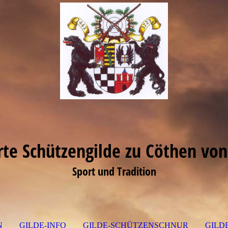
erte Schützengilde zu Cöthen von
Sport und Tradition
N
GILDE-INFO
GILDE-SCHÜTZENSCHNUR
GILD