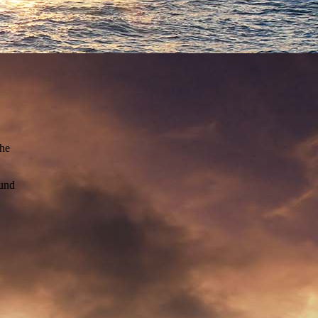
che
 und