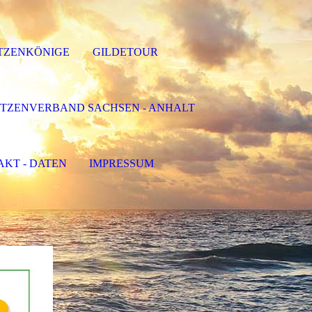
TZENKÖNIGE
GILDETOUR
TZENVERBAND SACHSEN - ANHALT
KT - DATEN
IMPRESSUM