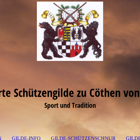
erte Schützengilde zu Cöthen von
Sport und Tradition
N
GILDE-INFO
GILDE-SCHÜTZENSCHNUR
GILD