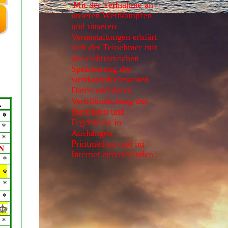
Mit der Teilnahme an
unseren Wettkämpfen
und unseren
Veranstaltungen erklärt
sich der Teinehmer mit
der elektronischen
Speicherung der
wettkampfrelevanten
Daten und deren
Veröffentlichung der
Startlisten und
Ergebnisse in
Aushängen ,
Printmedien und im
Internet einverstanden .